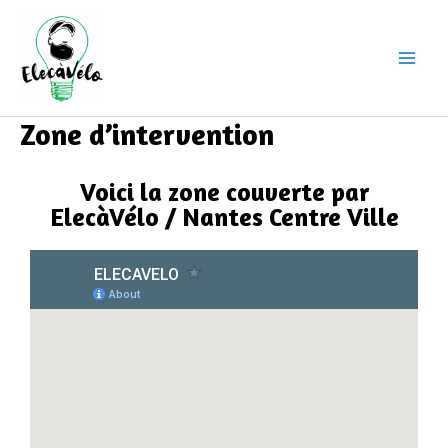
Aller
Main
au
Men
contenu
Zone d’intervention
Voici la zone couverte par
ElecàVélo / Nantes Centre Ville