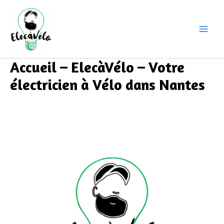
Aller
Main
au
Men
contenu
Accueil – ElecàVélo – Votre
électricien à Vélo dans Nantes