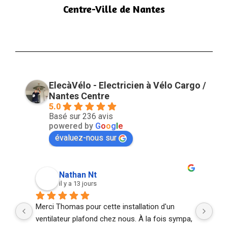
Centre-Ville de Nantes
ElecàVélo - Electricien à Vélo Cargo /
Nantes Centre
5.0
Basé sur 236 avis
powered by
G
o
o
g
l
e
évaluez-nous sur
Nathan Nt
Ana
il y a 13 jours
il y 
Merci Thomas pour cette installation d'un 
De bon cons
ventilateur plafond chez nous. À la fois sympa, 
d'esthétique